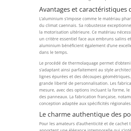
Avantages et caractéristiques 
L’aluminium s’impose comme le matériau phare
du climat caennais. Sa robustesse exceptionn
la motorisation ultérieure. Ce matériau nécessi
un critère essentiel face aux embruns salins et
aluminium bénéficient également d’une excelle
dans le temps.
Le procédé de thermolaquage permet d’obtenir u
s’adaptant ainsi parfaitement au style archit
lignes épurées et des découpes géométriques, o
grande liberté de personnalisation. Les fabric
mesure, avec des options incluant la forme, le 
des panneaux. La fabrication française, nota
conception adaptée aux spécificités régionales
Le charme authentique des port
Pour les amateurs d’authenticité et de cachet 
apportent une élégance intemporelle qui s’in