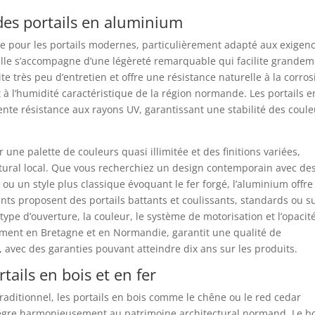
des portails en aluminium
 pour les portails modernes, particulièrement adapté aux exigen
elle s’accompagne d’une légèreté remarquable qui facilite grande
te très peu d’entretien et offre une résistance naturelle à la corros
 à l’humidité caractéristique de la région normande. Les portails e
nte résistance aux rayons UV, garantissant une stabilité des coule
ne palette de couleurs quasi illimitée et des finitions variées,
ectural local. Que vous recherchiez un design contemporain avec de
u un style plus classique évoquant le fer forgé, l’aluminium offr
ants proposent des portails battants et coulissants, standards ou s
type d’ouverture, la couleur, le système de motorisation et l’opacit
mment en Bretagne et en Normandie, garantit une qualité de
, avec des garanties pouvant atteindre dix ans sur les produits.
ails en bois et en fer
traditionnel, les portails en bois comme le chêne ou le red cedar
tègre harmonieusement au patrimoine architectural normand. Le b