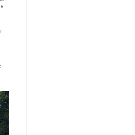
de
r
s
t
e