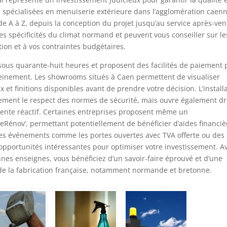
es spécialisées en menuiserie extérieure dans l’agglomération caen
A à Z, depuis la conception du projet jusqu’au service après-ven
s spécificités du climat normand et peuvent vous conseiller sur le
tion et à vos contraintes budgétaires.
 sous quarante-huit heures et proposent des facilités de paiement
reinement. Les showrooms situés à Caen permettent de visualiser
et finitions disponibles avant de prendre votre décision. L’install
lement le respect des normes de sécurité, mais ouvre également dr
vente réactif. Certaines entreprises proposent même un
nov’, permettant potentiellement de bénéficier d’aides financiè
. Des événements comme les portes ouvertes avec TVA offerte ou des
 opportunités intéressantes pour optimiser votre investissement. A
ines enseignes, vous bénéficiez d’un savoir-faire éprouvé et d’une
de la fabrication française, notamment normande et bretonne.