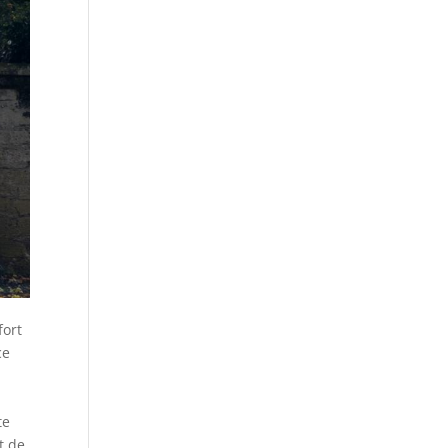
fort
ce
te
t de