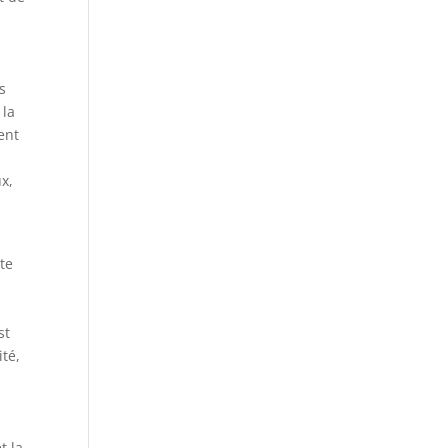
s
 la
ent
x,
te
st
ité,
t la