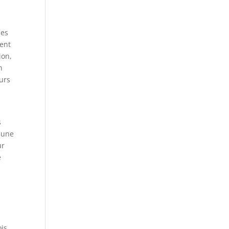
ces
ment
ion,
n
urs
s
e une
ur
é
ois