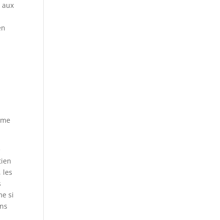
e aux
en
amme
e
tien
 les
s
me si
ons