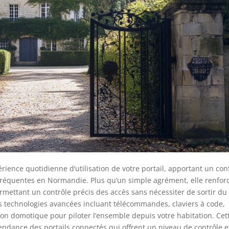
rience quotidienne d’utilisation de votre portail, apportant un con
réquentes en Normandie. Plus qu’un simple agrément, elle renfor
rmettant un contrôle précis des accès sans nécessiter de sortir du
s technologies avancées incluant télécommandes, claviers à code,
domotique pour piloter l’ensemble depuis votre habitation. Cet
tendance des portails connectés qui offrent un niveau de contrôle e