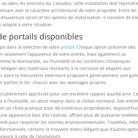
 ou dans les environs du Calvados, cette installation doit répondr
isant avec le caractère architectural de votre propriété. Entre les
d’ouverture variés et les options de motorisation, il convient de bi
s adapté à votre situation.
de portails disponibles
pe dans la sélection de votre
portail
. Chaque option présente des
non seulement l’apparence de votre entrée, mais également sa
comme la Normandie, où l’humidité et les conditions climatiques
rivilégier des matériaux résistants à la corrosion et adaptés aux
isées dans la menuiserie extérieure proposent généralement une g
et parfois le fer, chacun avec ses avantages propres.
iculièrement appréciée pour son excellent rapport qualité-prix. C
nt à l’humidité, un atout majeur dans le climat normand. Son entre
ont un choix pratique pour de nombreux propriétaires. Aujourd’hui,
 une apparence bois très réaliste, offrant plus de quarante modèle
plomb pour respecter les normes environnementales. Toutefois, mê
nctionnels, certains le trouvent moins élégant que d’autres opti
érieure à celle de l’aluminium.