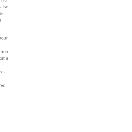
naise
te.
s
 pour
ation
oit à
res
vec