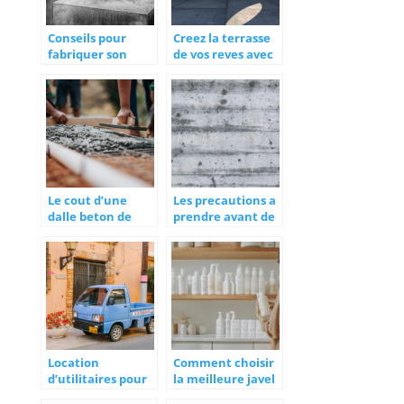
Conseils pour
Creez la terrasse
fabriquer son
de vos reves avec
propre béton
du beton imprime
Le cout d’une
Les precautions a
dalle beton de
prendre avant de
20m2 en fonction
demolir un mur
du type de beton
porteur
Location
Comment choisir
d’utilitaires pour
la meilleure javel
le transport de
pour la maison