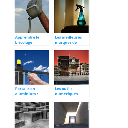
technicien
professionnel !
Apprendre le
Les meilleures
bricolage
marques de
pulvérisateur
électrique
Portails en
Les outils
aluminium :
numeriques,
caractéristiques
indispensable a la
et avantages
realisation des
gros œuvres