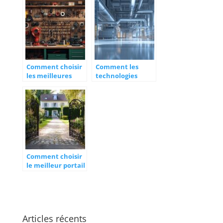
vos matériaux :
pour un
une solution
nettoyage
optimale
efficace
Comment choisir
Comment les
les meilleures
technologies
pieces detachees
avancees
pour vos
transforment la
machines
purification de
agricoles
l’air dans
l’industrie
Comment choisir
le meilleur portail
pour votre
habitation à Caen
Articles récents