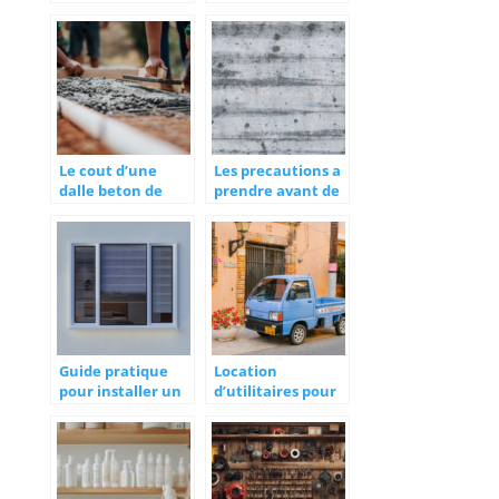
propre béton
du beton imprime
Le cout d’une
Les precautions a
dalle beton de
prendre avant de
20m2 en fonction
demolir un mur
du type de beton
porteur
Guide pratique
Location
pour installer un
d’utilitaires pour
store sur une
le transport de
fenetre
vos matériaux :
une solution
optimale