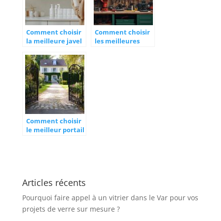
Comment choisir
Comment choisir
la meilleure javel
les meilleures
pour la maison
pieces detachees
pour un
pour vos
nettoyage
machines
efficace
agricoles
Comment choisir
le meilleur portail
pour votre
habitation à Caen
Articles récents
Pourquoi faire appel à un vitrier dans le Var pour vos
projets de verre sur mesure ?