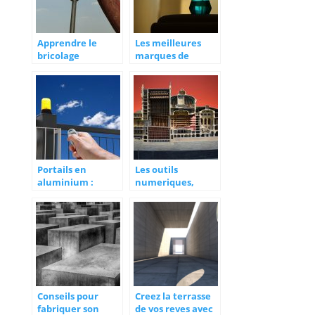
Apprendre le
Les meilleures
bricolage
marques de
pulvérisateur
électrique
Portails en
Les outils
aluminium :
numeriques,
caractéristiques
indispensable a la
et avantages
realisation des
gros œuvres
Conseils pour
Creez la terrasse
fabriquer son
de vos reves avec