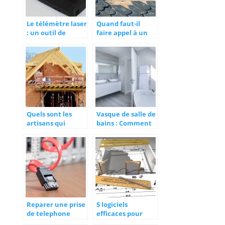
Le télémètre laser
Quand faut-il
: un outil de
faire appel à un
mesure complet
couvreur ?
pour les
constructeurs
Quels sont les
Vasque de salle de
artisans qui
bains : Comment
interviennent
choisir le modele
dans des travaux
ideal ?
de construction
d’une maison ?
Reparer une prise
5 logiciels
de telephone
efficaces pour
ADSL : comment
faire des plans en