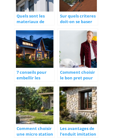
Quels sont les
Sur quels criteres
materiaux de
doit-on se baser
gouttieres ?
pour trouver un
bon couvreur ?
7 conseils pour
Comment choisir
embellir les
le bon pret pour
facades de votre
financer vos
maison
travaux de
renovation ?
Comment choisir
Les avantages de
une micro station
l’enduit imitation
d’épuration pour
pierre pour