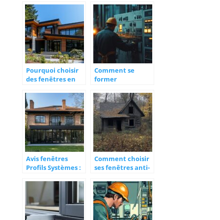
votre maison
sublimer votre
façade :
protection
garantie contre
les aléas
climatiques
Pourquoi choisir
Comment se
des fenêtres en
former
aluminium
efficacement
pour devenir
électricien
industriel ?
Avis fenêtres
Comment choisir
Profils Systèmes :
ses fenêtres anti-
découvrez les
bruit ? Les
dernières
conseils d’experts
technologies en
d’isolationphoniq
matière de
ue.fr
fenêtres sur