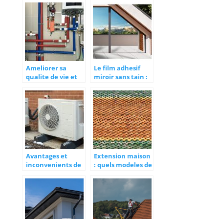
s’y prendre ?
3D ?
Ameliorer sa
Le film adhesif
qualite de vie et
miroir sans tain :
preserver son
en quelques mots
budget avec un
systeme de
chauffage
optimise
Avantages et
Extension maison
inconvenients de
: quels modeles de
la pompe a
toiture choisir ?
chaleur