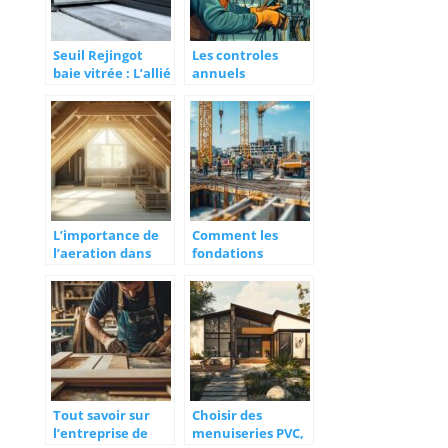
mesure
Seuil Rejingot
Les controles
baie vitrée : L’allié
annuels
insoupçonné de
indispensables
votre isolation
pour la securite
thermique
de vos
installations
electriques
L’importance de
Comment les
l’aeration dans
fondations
l’optimisation de
speciales
vos combles
garantissent la
perdus : Guide
stabilite des ponts
pratique pour
amenager une
charpente
fermette
Tout savoir sur
Choisir des
l’entreprise de
menuiseries PVC,