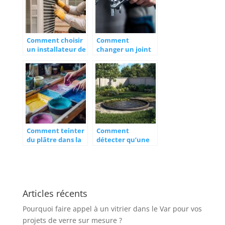
Comment choisir
Comment
un installateur de
changer un joint
climatisation à La
de pipe WC pour
Rochelle pour
réparer les fuites
optimiser votre
d’étanchéité ?
confort
énergétique
Comment teinter
Comment
du plâtre dans la
détecter qu’une
masse tout en
fosse septique est
préservant la
pleine et éviter le
tenue des
colmatage
couleurs aux UV ?
Articles récents
Pourquoi faire appel à un vitrier dans le Var pour vos
projets de verre sur mesure ?