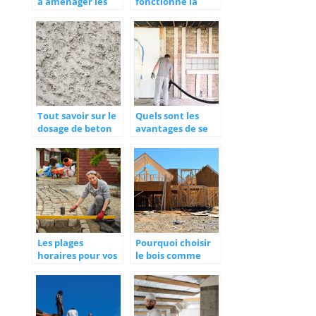
à aménager les
fonctionne la
combles ?
pompe a chaleur ?
Tout savoir sur le
Quels sont les
dosage de beton
avantages de se
pour vos travaux
lancer dans une
renovation
energetique ?
Les plages
Pourquoi choisir
horaires pour vos
le bois comme
travaux de
materiau
rénovation
principal de sa
maison ?