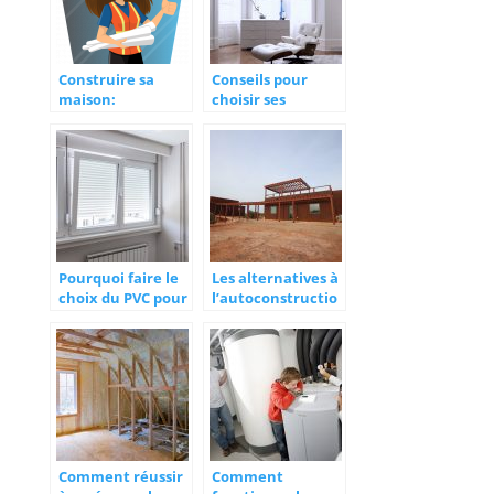
Construire sa
Conseils pour
maison:
choisir ses
l’importance d’un
menuiseries dans
plan architectural
le cadre d’une
construction ou
d’une rénovation
Pourquoi faire le
Les alternatives à
choix du PVC pour
l’autoconstructio
ses portes et
n
fenêtres ?
Comment réussir
Comment