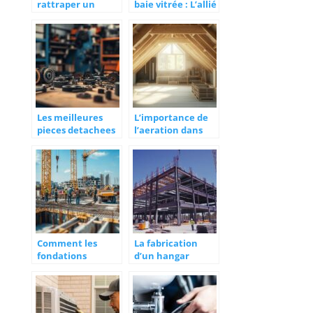
rattraper un
baie vitrée : L’allié
béton désactivé
insoupçonné de
raté : 5
votre isolation
techniques
thermique
professionnelles
pour sauver votre
terrasse
Les meilleures
L’importance de
pieces detachees
l’aeration dans
pour volets
l’optimisation de
roulants a
vos combles
decouvrir
perdus : Guide
pratique pour
amenager une
charpente
fermette
Comment les
La fabrication
fondations
d’un hangar
speciales
industriel :
garantissent la
solutions
stabilite des ponts
modulables et
personnalisables