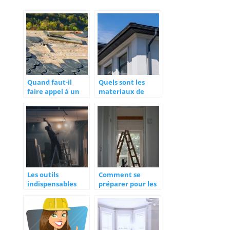
Quand faut-il
Quels sont les
faire appel à un
materiaux de
couvreur ?
gouttieres ?
Les outils
Comment se
indispensables
préparer pour les
pour tous vos
travaux de
travaux
rénovation?