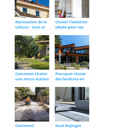
Renovation de la
Choisir l’isolation
toiture : tout ce
idéale pour vos
qu’il faut savoir
combles perdus
Comment choisir
Pourquoi choisir
une micro station
des fenêtres en
d’épuration pour
aluminium
votre maison
Comment
Seuil Rejingot