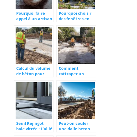
Pourquoi faire
Pourquoi choisir
appel à un artisan
des fenêtres en
pour la
aluminium
rénovation de
salle de bain à
Angers ?
Calcul du volume
Comment
de béton pour
rattraper un
une dalle : Durée
béton désactivé
de durcissement
raté : 5
et conseils
techniques
d’experts
professionnelles
pour sauver votre
terrasse
Seuil Rejingot
Peut-on couler
baie vitrée : L’allié
une dalle beton
insoupçonné de
directement sur