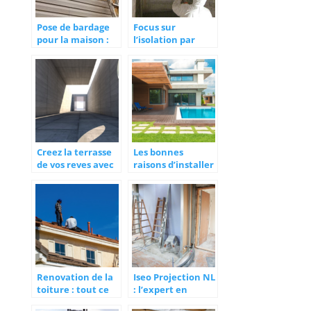
Pose de bardage
Focus sur
pour la maison :
l’isolation par
de quoi parle-t-on
flocage pour les
?
proffessionnels.
Creez la terrasse
Les bonnes
de vos reves avec
raisons d’installer
du beton imprime
une piscine chez
soi
Renovation de la
Iseo Projection NL
toiture : tout ce
: l’expert en
qu’il faut savoir
isolation de