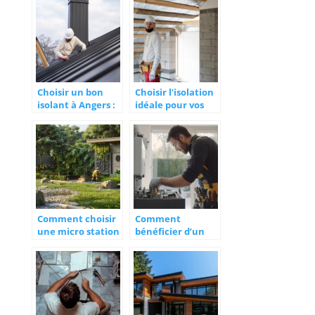
maison
Choisir un bon
Choisir l’isolation
isolant à Angers :
idéale pour vos
nos critères
combles perdus
indispensables
Comment choisir
Comment
une micro station
bénéficier d’un
d’épuration pour
dépannage rapide
votre maison
par chauffagiste à
Vannes