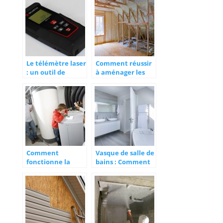
rénovation?
le cadre d’une
construction ou
d’une rénovation
Le télémètre laser
Comment réussir
: un outil de
à aménager les
mesure complet
combles ?
pour les
constructeurs
Comment
Vasque de salle de
fonctionne la
bains : Comment
pompe a chaleur ?
choisir le modele
ideal ?