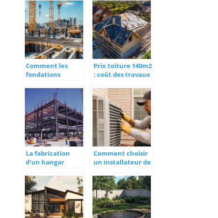
votre isolation
la terre ?
thermique
Techniques de
drainage pour
une construction
durable
Comment les
Prix toiture 140m2
fondations
: coût des travaux
speciales
et estimation des
garantissent la
éléments de
stabilite des ponts
zinguerie
La fabrication
Comment choisir
d’un hangar
un installateur de
industriel :
climatisation à La
solutions
Rochelle pour
modulables et
optimiser votre
personnalisables
confort
énergétique