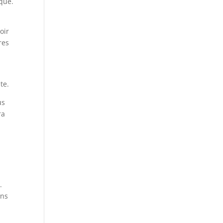
ique.
oir
res
te.
us
ra
.
ons