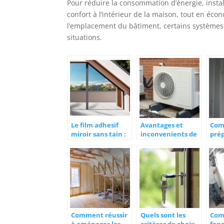
Pour réduire la consommation d’énergie, instal
confort à l’intérieur de la maison, tout en éco
l’emplacement du bâtiment, certains systèmes
situations.
Le film adhesif
Avantages et
Com
miroir sans tain :
inconvenients de
prép
en quelques mots
la pompe a
tra
chaleur
rén
Comment réussir
Quels sont les
Co