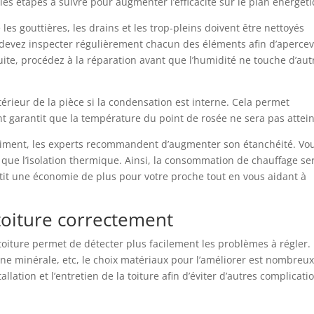
, les étapes à suivre pour augmenter l’efficacité sur le plan énergét
es gouttières, les drains et les trop-pleins doivent être nettoyés
s devez inspecter régulièrement chacun des éléments afin d’apercev
te, procédez à la réparation avant que l’humidité ne touche d’aut
érieur de la pièce si la condensation est interne. Cela permet
nt garantit que la température du point de rosée ne sera pas attein
âtiment, les experts recommandent d’augmenter son étanchéité. Vo
si que l’isolation thermique. Ainsi, la consommation de chauffage se
ntit une économie de plus pour votre proche tout en vous aidant à
toiture correctement
toiture permet de détecter plus facilement les problèmes à régler.
laine minérale, etc, le choix matériaux pour l’améliorer est nombreux
allation et l’entretien de la toiture afin d’éviter d’autres complicati