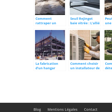
Comment
Seuil Rejingot
Peu
rattraper un
baie vitrée : L’allié
une 
béton désactivé
insoupçonné de
dir
raté : 5
votre isolation
la t
techniques
thermique
Tec
professionnelles
dra
pour sauver votre
une
terrasse
dur
La fabrication
Comment choisir
Co
d’un hangar
un installateur de
dét
industriel :
climatisation à La
foss
solutions
Rochelle pour
plei
modulables et
optimiser votre
col
personnalisables
confort
énergétique
Blog
Mentions Légales
Contact