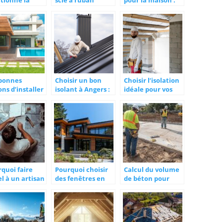
tionne la
scie à ruban
pour la maison :
pe a chaleur ?
de quoi parle-t-on
?
 bonnes
Choisir un bon
Choisir l’isolation
ons d’installer
isolant à Angers :
idéale pour vos
piscine chez
nos critères
combles perdus
indispensables
quoi faire
Pourquoi choisir
Calcul du volume
l à un artisan
des fenêtres en
de béton pour
 la
aluminium
une dalle : Durée
ovation de
de durcissement
e de bain à
et conseils
rs ?
d’experts