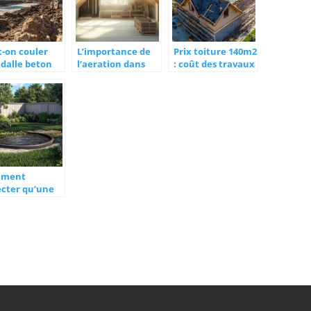
t-on couler
L’importance de
Prix toiture 140m2
dalle beton
l’aeration dans
: coût des travaux
ectement sur
l’optimisation de
et estimation des
erre ?
vos combles
éléments de
hniques de
perdus : Guide
zinguerie
inage pour
pratique pour
 construction
amenager une
able
charpente
fermette
mment
ecter qu’une
e septique est
ne et éviter le
matage