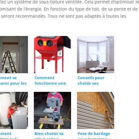
lez un système de sous-toiture ventilée. Cela permet d’optimiser l
nomisant de l’énergie. En fonction du type de toit, de sa pente et de
 seront recommandés. Tous ne sont pas adaptés à toutes les
ment se
Comment
Conseils pour
arer pour les
fonctionne une
choisir ses
vaux de
cabine de sablage
menuiseries dans
ovation?
?
le cadre d’une
construction ou
d’une rénovation
mment
Bien choisir sa
Pose de bardage