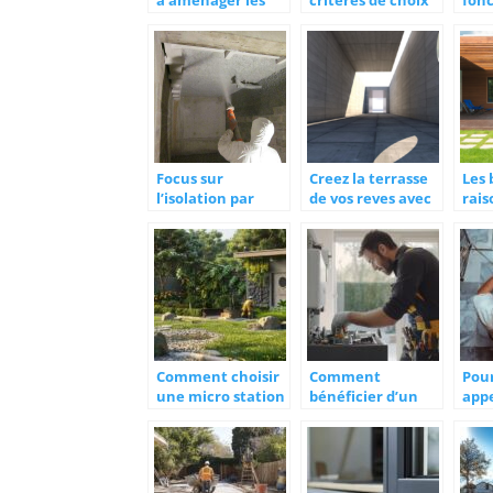
à aménager les
critères de choix
fonc
combles ?
d’un barillet de
pom
serrure ?
Focus sur
Creez la terrasse
Les
l’isolation par
de vos reves avec
rais
flocage pour les
du beton imprime
une 
proffessionnels.
soi
Comment choisir
Comment
Pour
une micro station
bénéficier d’un
appe
d’épuration pour
dépannage rapide
pour
votre maison
par chauffagiste à
rén
Vannes
sall
Ange