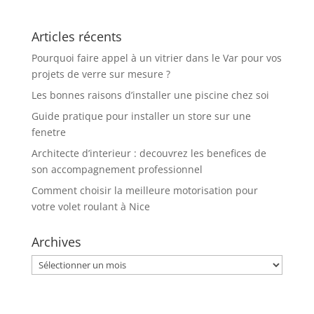
installations de
bornes de
Articles récents
recharge à Bornel
– Vos installations
Pourquoi faire appel à un vitrier dans le Var pour vos
sont-elles aux
projets de verre sur mesure ?
normes ?
Les bonnes raisons d’installer une piscine chez soi
Guide pratique pour installer un store sur une
fenetre
Architecte d’interieur : decouvrez les benefices de
son accompagnement professionnel
Comment choisir la meilleure motorisation pour
votre volet roulant à Nice
Archives
Archives