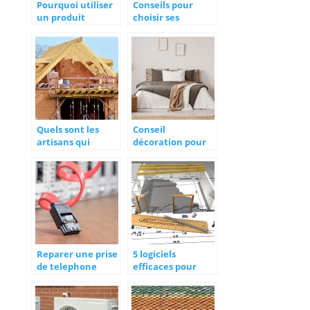
Pourquoi utiliser
Conseils pour
un produit
choisir ses
hydrofuge pour
menuiseries dans
tuile ?
le cadre d’une
construction ou
d’une rénovation
Quels sont les
Conseil
artisans qui
décoration pour
interviennent
une chambre
dans des travaux
d’enfant
de construction
d’une maison ?
Reparer une prise
5 logiciels
de telephone
efficaces pour
ADSL : comment
faire des plans en
s’y prendre ?
3D ?