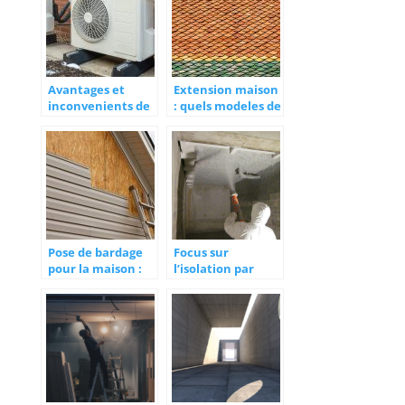
Avantages et
Extension maison
inconvenients de
: quels modeles de
la pompe a
toiture choisir ?
chaleur
Pose de bardage
Focus sur
pour la maison :
l’isolation par
de quoi parle-t-on
flocage pour les
?
proffessionnels.