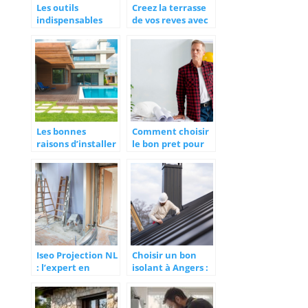
Les outils
Creez la terrasse
indispensables
de vos reves avec
pour tous vos
du beton imprime
travaux
Les bonnes
Comment choisir
raisons d’installer
le bon pret pour
une piscine chez
financer vos
soi
travaux de
renovation ?
Iseo Projection NL
Choisir un bon
: l’expert en
isolant à Angers :
isolation de
nos critères
maison
indispensables