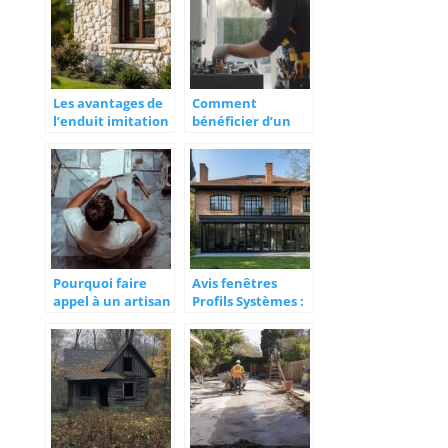
Les avantages de
Comment
l’enduit imitation
bénéficier d’un
pierre pour
dépannage rapide
sublimer votre
par chauffagiste à
façade :
Vannes
protection
garantie contre
les aléas
climatiques
Pourquoi faire
Avis fenêtres
appel à un artisan
Profils Systèmes :
pour la
découvrez les
rénovation de
dernières
salle de bain à
technologies en
Angers ?
matière de
fenêtres sur
mesure