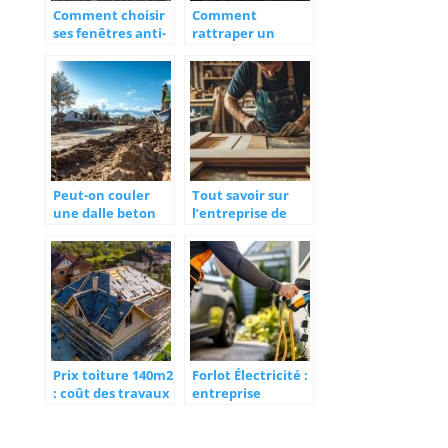
Comment choisir
Comment
ses fenêtres anti-
rattraper un
bruit ? Les
béton désactivé
conseils d’experts
raté : 5
d’isolationphoniq
techniques
ue.fr
professionnelles
pour sauver votre
terrasse
Peut-on couler
Tout savoir sur
une dalle beton
l’entreprise de
directement sur
menuiserie
la terre ?
extérieure à Caen
Techniques de
et ses services sur
drainage pour
mesure
une construction
durable
Prix toiture 140m2
Forlot Électricité :
: coût des travaux
entreprise
et estimation des
réactive pour vos
éléments de
travaux
zinguerie
électriques et