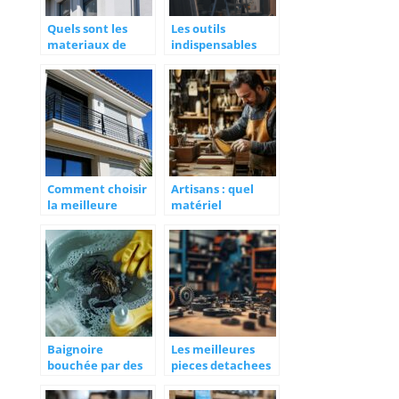
Quels sont les
Les outils
materiaux de
indispensables
gouttieres ?
pour tous vos
travaux
Comment choisir
Artisans : quel
la meilleure
matériel
motorisation pour
d’aérogommage
votre volet
choisir ?
roulant à Nice
Baignoire
Les meilleures
bouchée par des
pieces detachees
cheveux : 6
pour volets
solutions et
roulants a