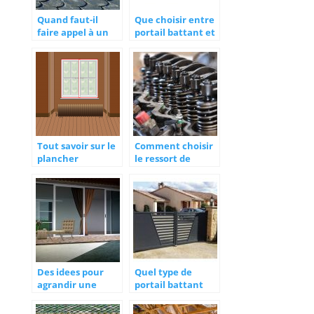
Quand faut-il
Que choisir entre
faire appel à un
portail battant et
couvreur ?
portail coulissant
?
Tout savoir sur le
Comment choisir
plancher
le ressort de
chauffant
tension ?
Des idees pour
Quel type de
agrandir une
portail battant
maison de plain-
choisir ?
pied