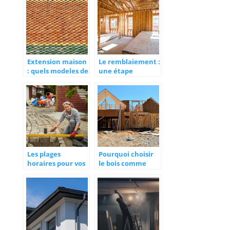
Extension maison
Le remblaiement :
: quels modeles de
une étape
toiture choisir ?
préalable à la
construction
incontournable
Les plages
Pourquoi choisir
horaires pour vos
le bois comme
travaux de
materiau
rénovation
principal de sa
maison ?