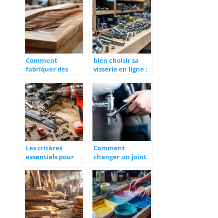
astuces de
decouvrir
plombier
professionnel
Comment
bien choisir sa
fabriquer des
visserie en ligne :
volets en bois
astuces et
modernes avec du
conseils
red cedar et du
chene
Les critères
Comment
essentiels pour
changer un joint
choisir la
de pipe WC pour
meilleure
réparer les fuites
visseuse
d’étanchéité ?
dévisseuse avec
une garantie
optimale