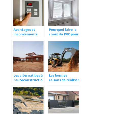
menuiserie?
Avantages et
Pourquoi faire le
inconvénients
choix du PVC pour
d’une chaudière
ses portes et
électrique
fenêtres ?
Les alternatives à
Les bonnes
l’autoconstructio
raisons de réaliser
n
des travaux de
terrassement