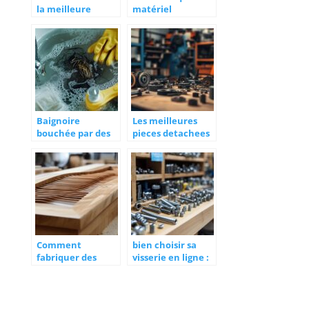
la meilleure
matériel
motorisation pour
d’aérogommage
votre volet
choisir ?
roulant à Nice
Baignoire
Les meilleures
bouchée par des
pieces detachees
cheveux : 6
pour volets
solutions et
roulants a
astuces de
decouvrir
plombier
professionnel
Comment
bien choisir sa
fabriquer des
visserie en ligne :
volets en bois
astuces et
modernes avec du
conseils
red cedar et du
chene