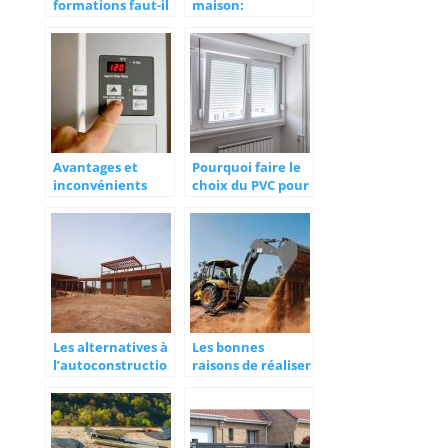
formations faut-il
maison:
avoir pour devenir
l’importance d’un
un pro de la
plan architectural
menuiserie?
Avantages et
Pourquoi faire le
inconvénients
choix du PVC pour
d’une chaudière
ses portes et
électrique
fenêtres ?
Les alternatives à
Les bonnes
l’autoconstructio
raisons de réaliser
n
des travaux de
terrassement