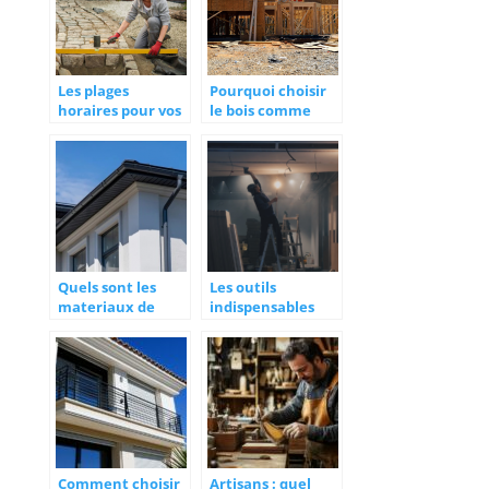
Les plages
Pourquoi choisir
horaires pour vos
le bois comme
travaux de
materiau
rénovation
principal de sa
maison ?
Quels sont les
Les outils
materiaux de
indispensables
gouttieres ?
pour tous vos
travaux
Comment choisir
Artisans : quel