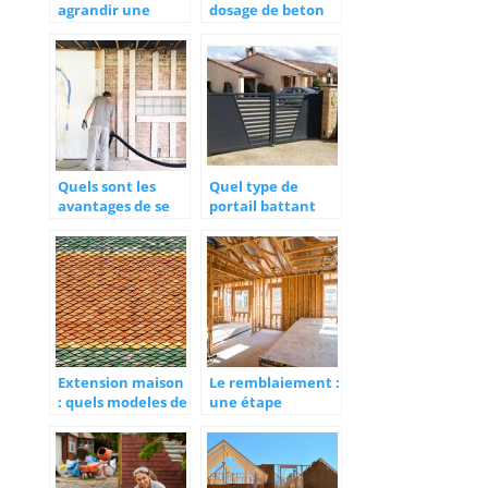
agrandir une
dosage de beton
maison de plain-
pour vos travaux
pied
Quels sont les
Quel type de
avantages de se
portail battant
lancer dans une
choisir ?
renovation
energetique ?
Extension maison
Le remblaiement :
: quels modeles de
une étape
toiture choisir ?
préalable à la
construction
incontournable