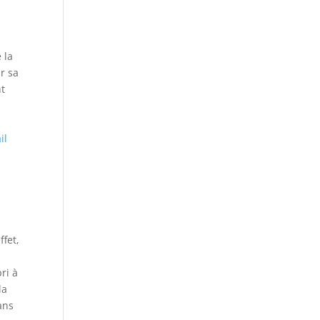
 la
ur sa
nt
,
il
.
ffet,
ri à
la
ans