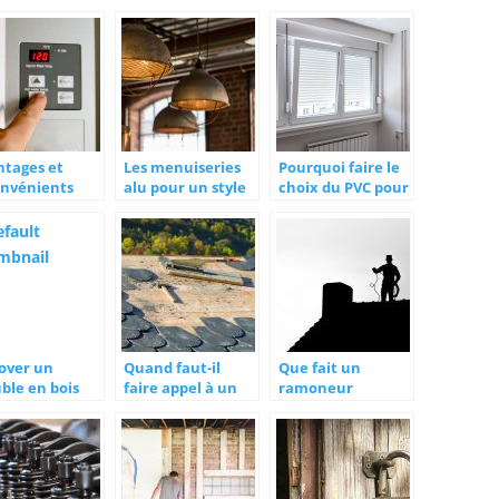
ntages et
Les menuiseries
Pourquoi faire le
onvénients
alu pour un style
choix du PVC pour
ne chaudière
industriel
ses portes et
trique
fenêtres ?
over un
Quand faut-il
Que fait un
ble en bois
faire appel à un
ramoneur
r une seconde
couvreur ?
professionnel ?