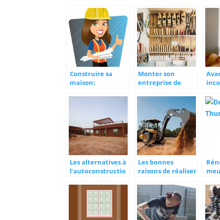
Construire sa
Monter son
Ava
maison:
entreprise de
inc
l’importance d’un
menuiserie
d’u
plan architectural
élec
Les alternatives à
Les bonnes
Rén
l’autoconstructio
raisons de réaliser
meu
n
des travaux de
pou
terrassement
vie