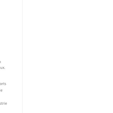
n
eux.
orts
le
strie