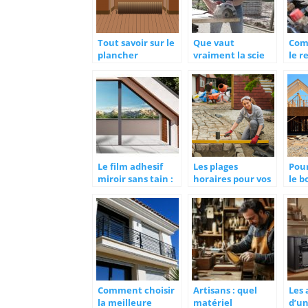
Tout savoir sur le
Que vaut
Com
plancher
vraiment la scie
le r
chauffant
sauteuse aux
tens
yeux de ses
usagers ?
Le film adhesif
Les plages
Pour
miroir sans tain :
horaires pour vos
le 
en quelques mots
travaux de
mat
rénovation
prin
mai
Comment choisir
Artisans : quel
Les
la meilleure
matériel
d’un