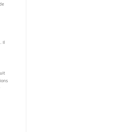
 de
 Il
uit
tions
r