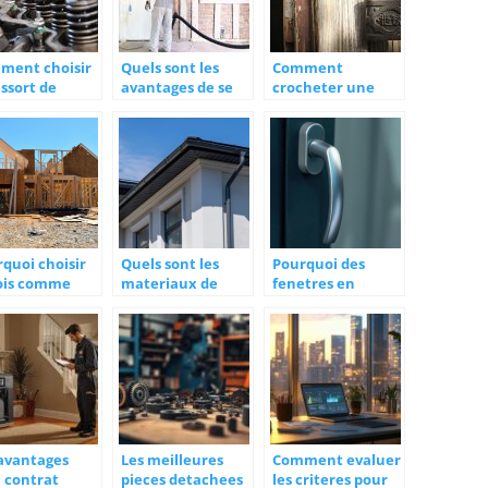
ment choisir
Quels sont les
Comment
essort de
avantages de se
crocheter une
ion ?
lancer dans une
serrure ?
renovation
energetique ?
quoi choisir
Quels sont les
Pourquoi des
bois comme
materiaux de
fenetres en
eriau
gouttieres ?
aluminium ?
cipal de sa
son ?
 avantages
Les meilleures
Comment evaluer
 contrat
pieces detachees
les criteres pour