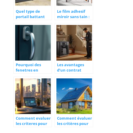
Quel type de
Le film adhesif
portail battant
miroir sans tain :
choisir ?
en quelques mots
Pourquoi des
Les avantages
fenetres en
d’un contrat
aluminium ?
d’entretien
personnalisé pour
votre chauffage
Comment evaluer
Comment évaluer
les criteres pour
les critères pour
selectionner un
choisir un