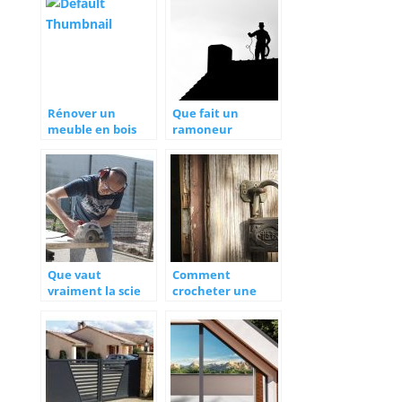
Rénover un
Que fait un
meuble en bois
ramoneur
pour une seconde
professionnel ?
vie
Que vaut
Comment
vraiment la scie
crocheter une
sauteuse aux
serrure ?
yeux de ses
usagers ?