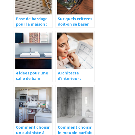
Pose de bardage
Sur quels criteres
pour la maison :
doit-on se baser
de quoi parle-t-on
pour trouver un
?
bon couvreur ?
4 idees pour une
Architecte
salle de bain
d’interieur :
moderne et chic
decouvrez les
benefices de son
accompagnement
professionnel
Comment choisir
Comment choisir
un cuisiniste à
le meuble parfait