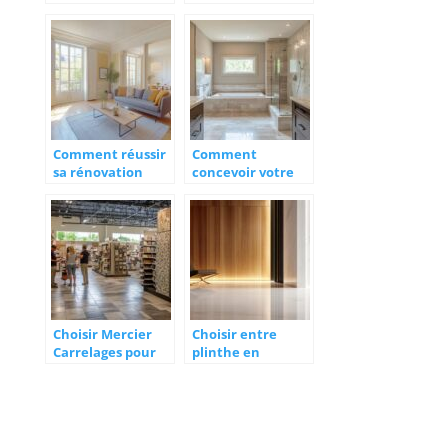
Angers pour une
pour votre salle
cuisine sur
de bain : styles,
mesure ?
fonctionnalités et
conseils
Comment réussir
Comment
sa rénovation
concevoir votre
intérieure à
salle de bain haut
Angers : conseils
de gamme sur
et astuces
mesure
Choisir Mercier
Choisir entre
Carrelages pour
plinthe en
un grand choix en
carrelage ou en
stock : l’avantage
bois : avantages et
d’une large
critères de
sélection
sélection
disponible