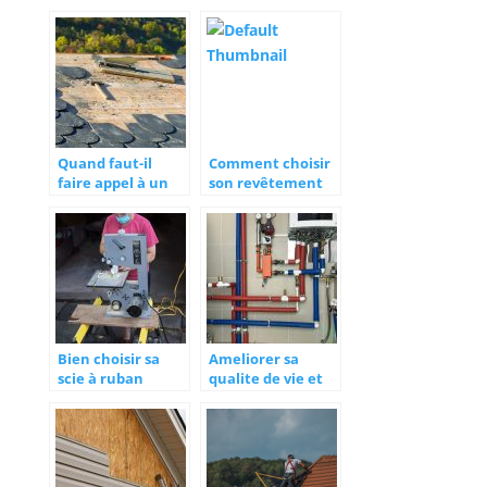
avoir pour devenir
un pro de la
menuiserie?
Quand faut-il
Comment choisir
faire appel à un
son revêtement
couvreur ?
de sol ?
Bien choisir sa
Ameliorer sa
scie à ruban
qualite de vie et
preserver son
budget avec un
systeme de
chauffage
optimise