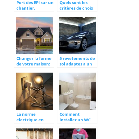
Port des EPI sur un
Quels sont les
chantier,
critères de choix
protéger votre
d’un barillet de
santé
serrure ?
Changer la forme
5 revetements de
de votre maison:
sol adaptes a un
quelques travaux
garage
a envisager
La norme
Comment
electrique en
installer un WC
vigueur pour les
suspendu ?
travaux de
renovation