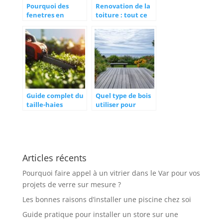
Pourquoi des
Renovation de la
fenetres en
toiture : tout ce
aluminium ?
qu’il faut savoir
Guide complet du
Quel type de bois
taille-haies
utiliser pour
thermique Alpina
construire une
HTJ 550 pour
terrasse extérieur
l’entretien
en Bretagne face
professionnel
au climat
océanique : focus
Articles récents
sur le pin traité
autoclave classe 4
Pourquoi faire appel à un vitrier dans le Var pour vos
projets de verre sur mesure ?
Les bonnes raisons d’installer une piscine chez soi
Guide pratique pour installer un store sur une