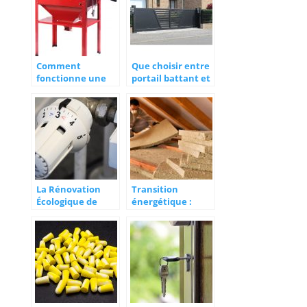
Comment
Que choisir entre
fonctionne une
portail battant et
cabine de sablage
portail coulissant
?
?
La Rénovation
Transition
Écologique de
énergétique :
Votre Maison : Le
rénovez votre
Fioul reste une
isolation
Option
thermique
Avantageuse !