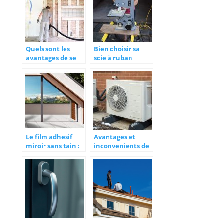
Quels sont les
Bien choisir sa
avantages de se
scie à ruban
lancer dans une
renovation
energetique ?
Le film adhesif
Avantages et
miroir sans tain :
inconvenients de
en quelques mots
la pompe a
chaleur