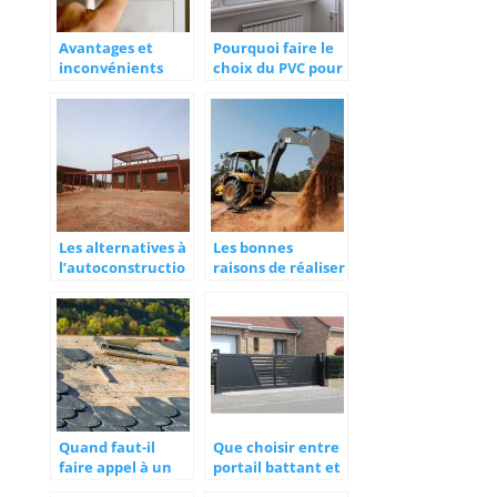
Avantages et
Pourquoi faire le
inconvénients
choix du PVC pour
d’une chaudière
ses portes et
électrique
fenêtres ?
Les alternatives à
Les bonnes
l’autoconstructio
raisons de réaliser
n
des travaux de
terrassement
Quand faut-il
Que choisir entre
faire appel à un
portail battant et
couvreur ?
portail coulissant