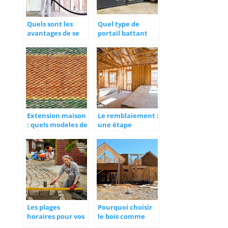
Quels sont les
Quel type de
avantages de se
portail battant
lancer dans une
choisir ?
renovation
energetique ?
Extension maison
Le remblaiement :
: quels modeles de
une étape
toiture choisir ?
préalable à la
construction
incontournable
Les plages
Pourquoi choisir
horaires pour vos
le bois comme
travaux de
materiau