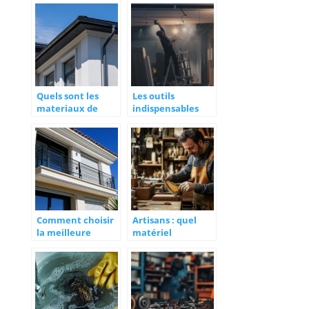
rénovation
principal de sa
maison ?
Quels sont les
Les outils
materiaux de
indispensables
gouttieres ?
pour tous vos
travaux
Comment choisir
Artisans : quel
la meilleure
matériel
motorisation pour
d’aérogommage
votre volet
choisir ?
roulant à Nice