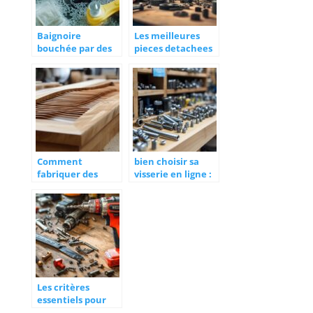
Baignoire
Les meilleures
bouchée par des
pieces detachees
cheveux : 6
pour volets
solutions et
roulants a
astuces de
decouvrir
plombier
professionnel
Comment
bien choisir sa
fabriquer des
visserie en ligne :
volets en bois
astuces et
modernes avec du
conseils
red cedar et du
chene
Les critères
essentiels pour
choisir la